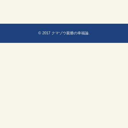
© 2017
クマゾウ親爺の幸福論
.