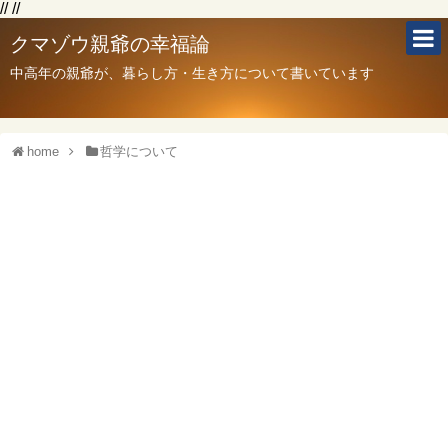
// //
クマゾウ親爺の幸福論
中高年の親爺が、暮らし方・生き方について書いています
home
哲学について