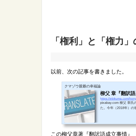
「権利」と「権力」
以前、次の記事を書きました。
クマゾウ親爺の幸福論
柳父 章『翻訳
https://ebikuma.com/honya
pixabay.com 
た。今年（2018年）
たからです。黄ばんで
立事情posted with 
本が出版されたのが19
読んだときは、私はまだ
この柳父章著『翻訳語成立事情』