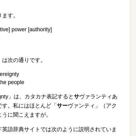
ります。
e] power [authority]
」は次の通りです。
ereignty
he people
ignty」は、カタカナ表記すると
サ
ヴァランティあ
です。私にはほとんど「
サー
ヴァンティ」（アク
ように聞こえますが。
ド英語辞典サイトでは次のように説明されていま