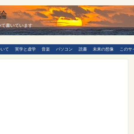
論
いて書いています
ついて
実学と虚学
音楽
パソコン
読書
未来の想像
このサ