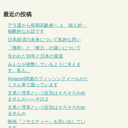
最近の投稿
アラ還から前期高齢者へ １ 個人的・
独断的なお話です
日本経済の未来について私的な思い
「権利」と「権力」の違いについて
失われた30年と日本の衰退
みんなが疲弊しているように見えま
す。私も。
Amazon関連のフィッシングメールがた
くさん来て困っています
文系と理系という区別はそろそろやめ
ませんか――その２
文系と理系という区別はそろそろやめ
ませんか
映画『ソサエティー』を思い出してい
ます