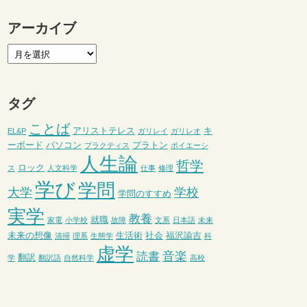
アーカイブ
タグ
ことば
アリストテレス
キ
EL&P
ガリレイ
ガリレオ
ーボード
パソコン
プラトン
プラクティス
ポイエーシ
人生論
哲学
ロック
ス
人文科学
仕事
修理
学び
学問
大学
学校
学問のすすめ
実学
教養
就職
家電
小学校
故障
文系
日本語
未来
未来の想像
生活術
社会
福沢諭吉
清掃
理系
生態学
科
虚学
音楽
読書
翻訳
学
翻訳語
自然科学
高校