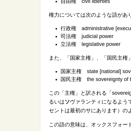
自由権 civil liberties
権力については次のような語があ
行政権 administrative [executiv
司法権 judicial power
立法権 legislative power
また、「国家主権」、「国民主権
国家主権
state
[
national
]
sov
国民主権 the sovereignty of t
この「主権」と訳される「sovere
るいは
ソ
ヴァランティになるよう
セントは最初のサにあります）の
この語の意味は、オックスフォー