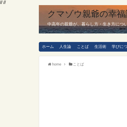
// //
クマゾウ親爺の幸福
中高年の親爺が、暮らし方・生き方につ
ホーム
人生論
ことば
生活術
学びに
home
ことば