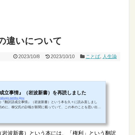
の違いについて
2023/10/8
2023/10/10
ことば
,
人生論
語成立事情』（岩波新書）を再読しました
kugo-seiritu-jijou
柳父 章氏の『翻訳語成立事情』（岩波新書）という本を久々に読み直しまし
の初めに、柳父氏の訃報が新聞に載っていて、この本のことを思い出し
しまったこの本を、あらためてむさぼるように読みました。 翻訳語成
ヨメレバ柳父章 岩波書店 1982年04月AmazonKindle楽天ブックス7net この
82年でした。新刊書として書店に平積みされていたのを買い、それを
若かったと思います。若いころに読んだこともあっ...
（岩波新書）という本には、「権利」という翻訳