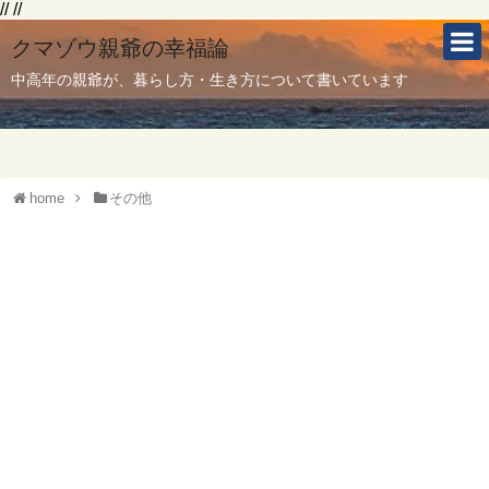
// //
クマゾウ親爺の幸福論
中高年の親爺が、暮らし方・生き方について書いています
home
その他