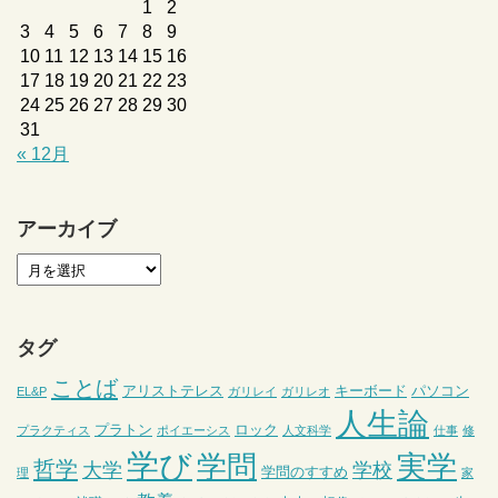
1
2
3
4
5
6
7
8
9
10
11
12
13
14
15
16
17
18
19
20
21
22
23
24
25
26
27
28
29
30
31
« 12月
アーカイブ
タグ
ことば
アリストテレス
キーボード
パソコン
EL&P
ガリレイ
ガリレオ
人生論
プラトン
ロック
プラクティス
ポイエーシス
人文科学
仕事
修
学び
学問
実学
哲学
大学
学校
学問のすすめ
理
家