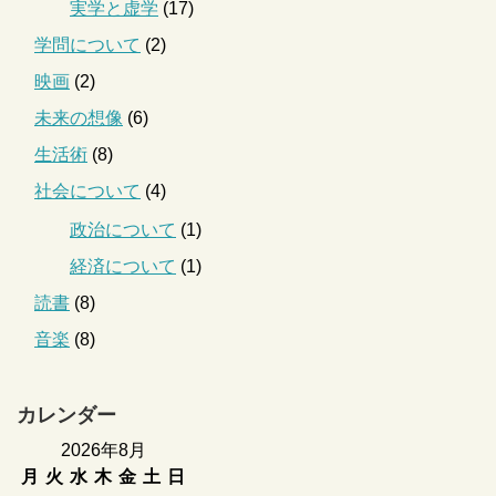
実学と虚学
(17)
学問について
(2)
映画
(2)
未来の想像
(6)
生活術
(8)
社会について
(4)
政治について
(1)
経済について
(1)
読書
(8)
音楽
(8)
カレンダー
2026年8月
月
火
水
木
金
土
日