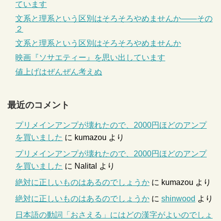
ています
文系と理系という区別はそろそろやめませんか――その
２
文系と理系という区別はそろそろやめませんか
映画『ソサエティー』を思い出しています
値上げはぜんぜん考えぬ
最近のコメント
プリメインアンプが壊れたので、2000円ほどのアンプ
を買いました
に
kumazou
より
プリメインアンプが壊れたので、2000円ほどのアンプ
を買いました
に
Nalital
より
絶対に正しいものはあるのでしょうか
に
kumazou
より
絶対に正しいものはあるのでしょうか
に
shinwood
より
日本語の動詞「おさえる」にはどの漢字がよいのでしょ